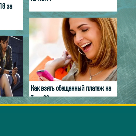
18 за
Как взять обещанный платеж на
Теле 2?
атеж на