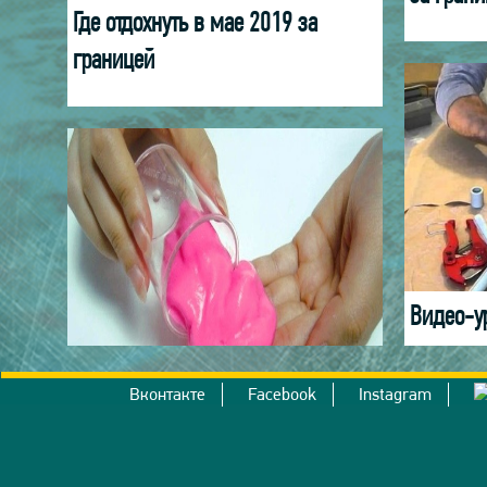
Где отдохнуть в мае 2019 за
границей
Видео-ур
запаять 
Как сделать лизуна без
Вконтакте
Facebook
Instagram
тетрабората натрия?