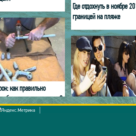
Где отдохнуть в ноябре 20
границей на пляже
ок: как правильно
трубы из полипропилена?
Как взять обещанный пл
МТС?