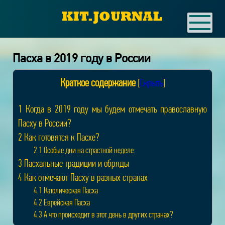
Пасха в 2019 году в России
Краткое содержание
[
Скрыть
]
1
Когда в 2019 году мы будем отмечать православную
Пасху в России?
2
Как готовятся к Пасхе?
2.1
Особые дни на страстной неделе:
3
Пасхальные традиции и обряды
4
Как отмечают Пасху в разных странах
4.1
Католическая Пасха
4.2
Еврейская Пасха
4.3
А что происходит в этот день в других странах?