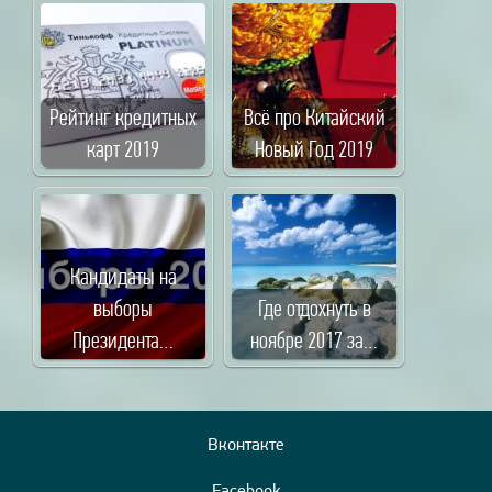
Рейтинг кредитных
Всё про Китайский
карт 2019
Новый Год 2019
Кандидаты на
выборы
Где отдохнуть в
Президента…
ноябре 2017 за…
Вконтакте
Facebook