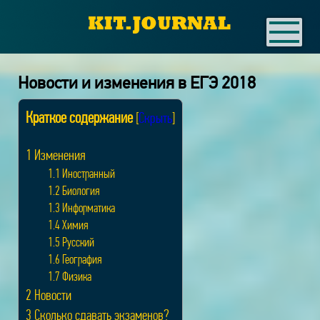
Новости и изменения в ЕГЭ 2018
Краткое содержание
[
Скрыть
]
1
Изменения
1.1
Иностранный
1.2
Биология
1.3
Информатика
1.4
Химия
1.5
Русский
1.6
География
1.7
Физика
2
Новости
3
Сколько сдавать экзаменов?