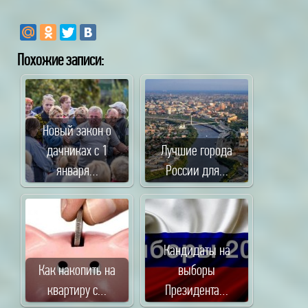
Похожие записи:
Новый закон о
дачниках с 1
Лучшие города
января…
России для…
Кандидаты на
Как накопить на
выборы
квартиру с…
Президента…