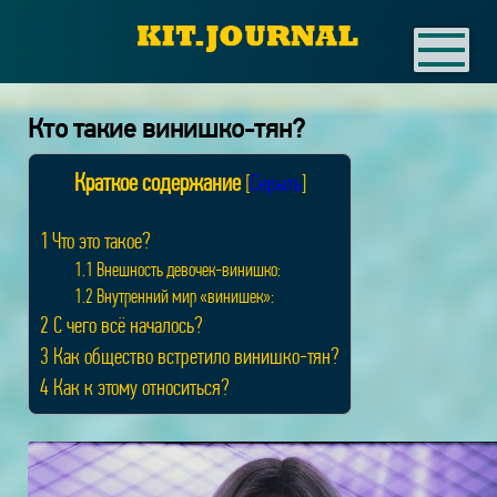
Кто такие винишко-тян?
Краткое содержание
[
Скрыть
]
1
Что это такое?
1.1
Внешность девочек-винишко:
1.2
Внутренний мир «винишек»:
2
С чего всё началось?
3
Как общество встретило винишко-тян?
4
Как к этому относиться?